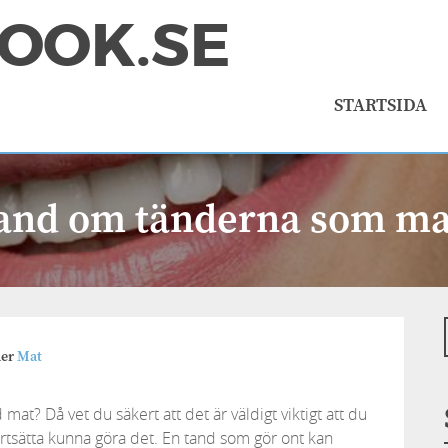
OOK.SE
STARTSIDA
 hand om tänderna som ma
er
Mat
 mat? Då vet du säkert att det är väldigt viktigt att du
ortsätta kunna göra det. En tand som gör ont kan