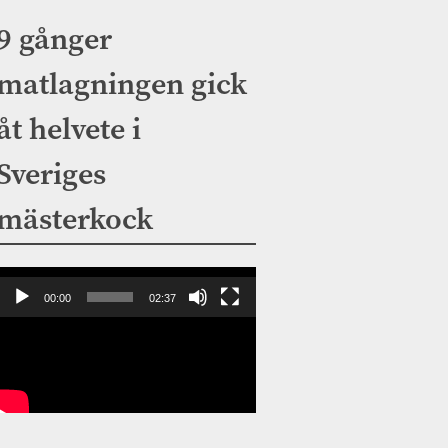
9 gånger
matlagningen gick
åt helvete i
Sveriges
mästerkock
Videospelare
00:00
02:37