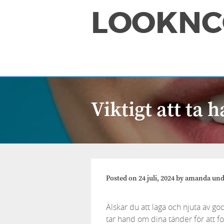
LOOKNC
Viktigt att ta
Posted on
24 juli, 2024
by
amanda
und
Älskar du att laga och njuta av god
tar hand om dina tänder för att f