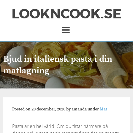
LOOKNCOOK.SE
Bjud in italiensk pasta i din
matlagning
Posted on
20 december, 2020
by
amanda
under
Mat
Pasta är en hel värld. Om du tittar närmare på