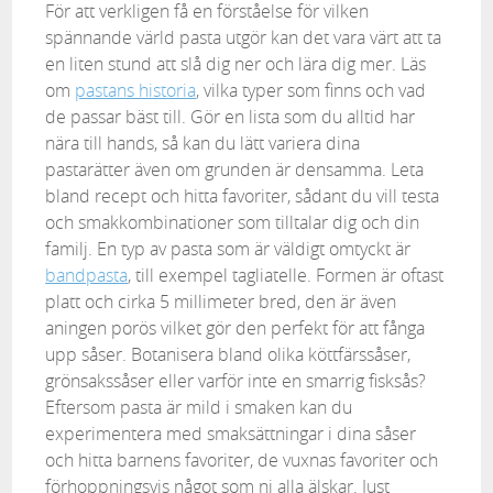
För att verkligen få en förståelse för vilken
spännande värld pasta utgör kan det vara värt att ta
en liten stund att slå dig ner och lära dig mer. Läs
om
pastans historia
, vilka typer som finns och vad
de passar bäst till. Gör en lista som du alltid har
nära till hands, så kan du lätt variera dina
pastarätter även om grunden är densamma. Leta
bland recept och hitta favoriter, sådant du vill testa
och smakkombinationer som tilltalar dig och din
familj. En typ av pasta som är väldigt omtyckt är
bandpasta
, till exempel tagliatelle. Formen är oftast
platt och cirka 5 millimeter bred, den är även
aningen porös vilket gör den perfekt för att fånga
upp såser. Botanisera bland olika köttfärssåser,
grönsakssåser eller varför inte en smarrig fisksås?
Eftersom pasta är mild i smaken kan du
experimentera med smaksättningar i dina såser
och hitta barnens favoriter, de vuxnas favoriter och
förhoppningsvis något som ni alla älskar. Just