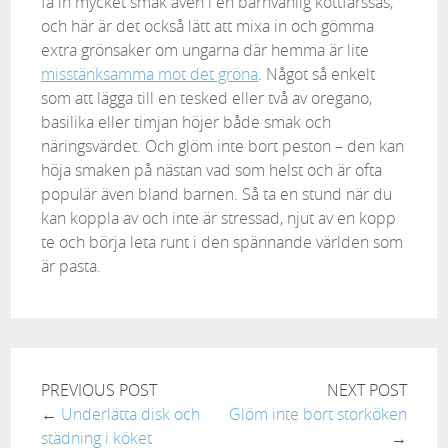
få in mycket smak även i en barnvänlig köttfärssås,
och här är det också lätt att mixa in och gömma
extra grönsaker om ungarna där hemma är lite
misstänksamma mot det gröna
. Något så enkelt
som att lägga till en tesked eller två av oregano,
basilika eller timjan höjer både smak och
näringsvärdet. Och glöm inte bort peston – den kan
höja smaken på nästan vad som helst och är ofta
populär även bland barnen. Så ta en stund när du
kan koppla av och inte är stressad, njut av en kopp
te och börja leta runt i den spännande världen som
är pasta.
PREVIOUS POST
NEXT POST
←
Underlätta disk och
Glöm inte bort storköken
städning i köket
→