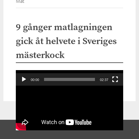
Mat
9 gånger matlagningen
gick åt helvete i Sveriges
mästerkock
Videospelare
00:00
02:37