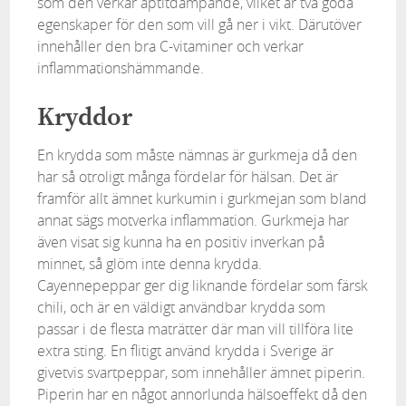
som den verkar aptitdämpande, vilket är två goda
egenskaper för den som vill gå ner i vikt. Därutöver
innehåller den bra C-vitaminer och verkar
inflammationshämmande.
Kryddor
En krydda som måste nämnas är gurkmeja då den
har så otroligt många fördelar för hälsan. Det är
framför allt ämnet kurkumin i gurkmejan som bland
annat sägs motverka inflammation. Gurkmeja har
även visat sig kunna ha en positiv inverkan på
minnet, så glöm inte denna krydda.
Cayennepeppar ger dig liknande fördelar som färsk
chili, och är en väldigt användbar krydda som
passar i de flesta maträtter där man vill tillföra lite
extra sting. En flitigt använd krydda i Sverige är
givetvis svartpeppar, som innehåller ämnet piperin.
Piperin har en något annorlunda hälsoeffekt då den