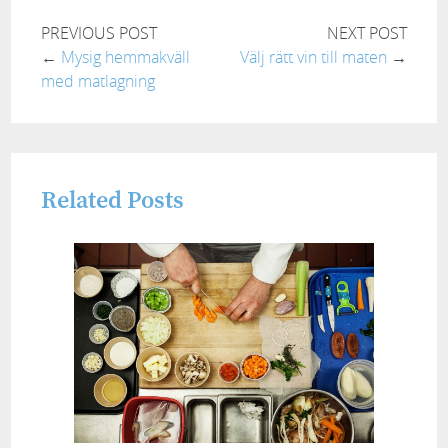
PREVIOUS POST
NEXT POST
←
Mysig hemmakväll
Välj rätt vin till maten
→
med matlagning
Related Posts