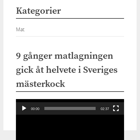
Kategorier
Mat
9 gånger matlagningen
gick åt helvete i Sveriges
mästerkock
Videospelare
00:00
02:37