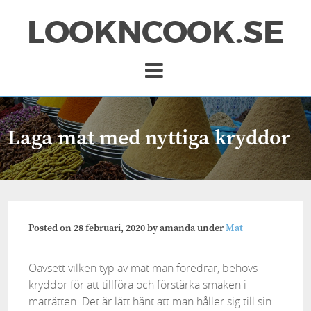
LOOKNCOOK.SE
Laga mat med nyttiga kryddor
Posted on
28 februari, 2020
by
amanda
under
Mat
Oavsett vilken typ av mat man föredrar, behövs
kryddor för att tillföra och förstärka smaken i
maträtten. Det är lätt hänt att man håller sig till sin