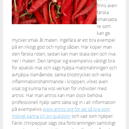
finns även
färska
smaksätta
re som
kan ge
mycket smak åt maten. Ingefära är ett bra exempel
på en riktigt god och nyttig sådan. Här köper man
den färska roten, sedan kan man skala den och riva
ner i maten. Den lämpar sig exempelvis väldigt bra
för asiatisk mat och sägs hjälpa matsmältningen och
avhjälpa illamående, sänka blodtrycket och verka
inflammationshämmande i kroppen, vilket även
visat sig kunna ha viss verkan för individer med
artros. Har man artros kan man dock behöva
professionell hjälp samt sätta sig in i all information
på exempelvis
www.artros.org för att så bra som
möjligt känna till sin sjukdom
och vad som hjälper.
Färsk chilipeppar sägs öka förbränningen samtidigt