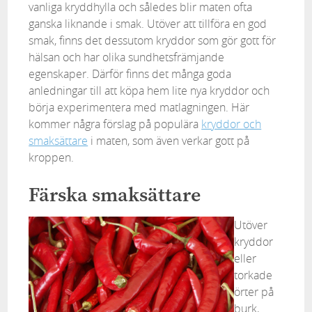
vanliga kryddhylla och således blir maten ofta
ganska liknande i smak. Utöver att tillföra en god
smak, finns det dessutom kryddor som gör gott för
hälsan och har olika sundhetsfrämjande
egenskaper. Därför finns det många goda
anledningar till att köpa hem lite nya kryddor och
börja experimentera med matlagningen. Här
kommer några förslag på populära
kryddor och
smaksättare
i maten, som även verkar gott på
kroppen.
Färska smaksättare
Utöver
kryddor
eller
torkade
örter på
burk,